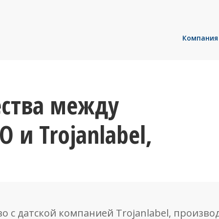
Компания
ества между
 и Trojanlabel,
о с датской компанией Trojanlabel, произв