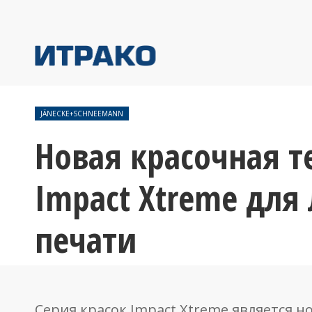
JÄNECKE+SCHNEEMANN
Новая красочная т
Impact Xtreme для
печати
Серия красок Impact Xtreme является н