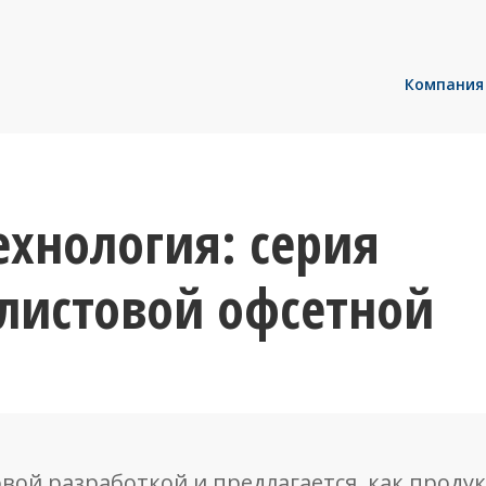
Компания
ехнология: серия
 листовой офсетной
овой разработкой и предлагается, как проду