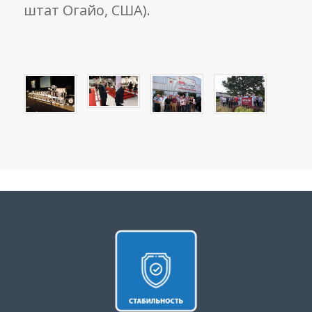
штат Огайо, США).