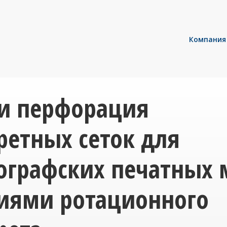
Компания
 и перфорация
ретных сеток для
ографских печатных
циями ротационного