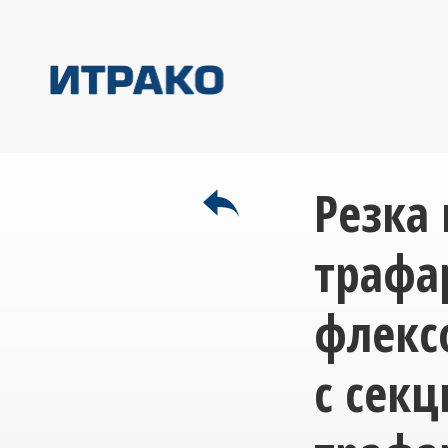
Резка
трафа
флекс
с сек