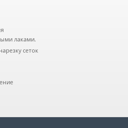
ля
ными лаками.
нарезку сеток
чение